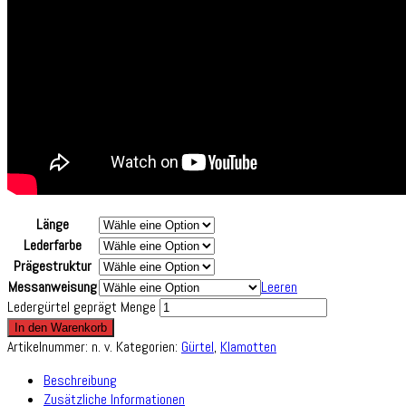
Länge
Lederfarbe
Prägestruktur
Messanweisung
Leeren
Ledergürtel geprägt Menge
In den Warenkorb
Artikelnummer:
n. v.
Kategorien:
Gürtel
,
Klamotten
Beschreibung
Zusätzliche Informationen