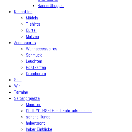
BannerShopper
Klamotten
Mädels
T-shirts
Gürtel
Mützen
Accessoires
Wohnaccessoires
Schmuck
Leuchten
Postkarten
Drumherum
Sale
Wir
Termine
Seitenprojekte
Monster
DO IT YOURSELF mit Fahrradschlauch
schöne Hunde
haloetsont
Imker Einblicke