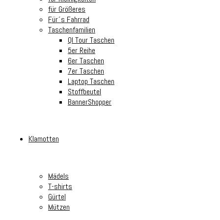
für Größeres
Für´s Fahrrad
Taschenfamilien
Ql Tour Taschen
5er Reihe
6er Taschen
7er Taschen
Laptop Taschen
Stoffbeutel
BannerShopper
Klamotten
Mädels
T-shirts
Gürtel
Mützen