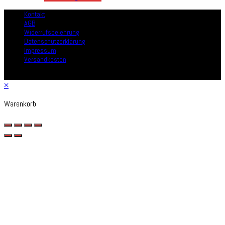
Kontakt
AGB
Widerrufsbelehrung
Datenschutzerklärung
Impressum
Versandkosten
Copyright - arthurkopf
×
Warenkorb