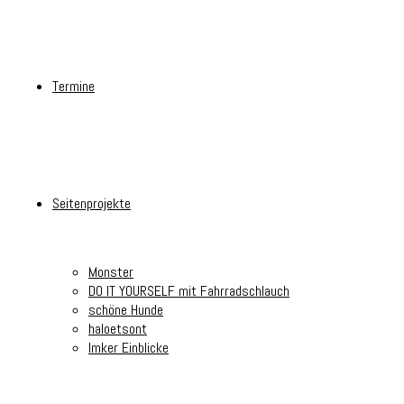
Termine
Seitenprojekte
Monster
DO IT YOURSELF mit Fahrradschlauch
schöne Hunde
haloetsont
Imker Einblicke