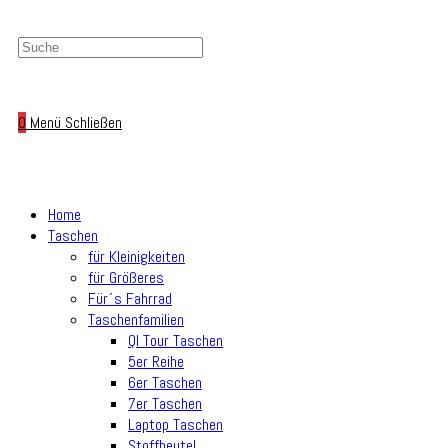
0
Menü
Schließen
Home
Taschen
für Kleinigkeiten
für Größeres
Für´s Fahrrad
Taschenfamilien
Ql Tour Taschen
5er Reihe
6er Taschen
7er Taschen
Laptop Taschen
Stoffbeutel