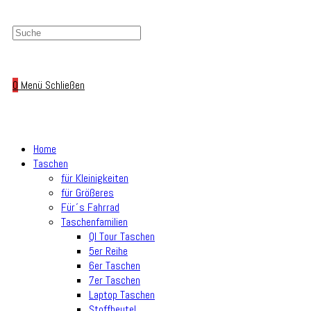
0
Menü
Schließen
Home
Taschen
für Kleinigkeiten
für Größeres
Für´s Fahrrad
Taschenfamilien
Ql Tour Taschen
5er Reihe
6er Taschen
7er Taschen
Laptop Taschen
Stoffbeutel