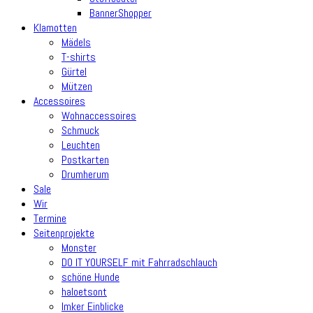
BannerShopper
Klamotten
Mädels
T-shirts
Gürtel
Mützen
Accessoires
Wohnaccessoires
Schmuck
Leuchten
Postkarten
Drumherum
Sale
Wir
Termine
Seitenprojekte
Monster
DO IT YOURSELF mit Fahrradschlauch
schöne Hunde
haloetsont
Imker Einblicke