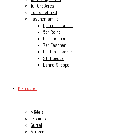
für Größeres
Für´s Fahrrad
Taschenfamilien
Ql Tour Taschen
5er Reihe
6er Taschen
7er Taschen
Laptop Taschen
Stoffbeutel
BannerShopper
Klamotten
Mädels
T-shirts
Gürtel
Mützen