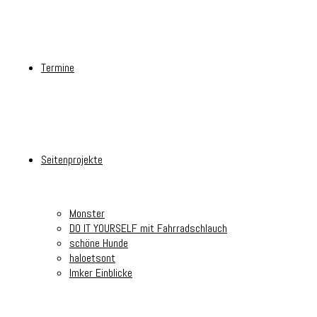
Termine
Seitenprojekte
Monster
DO IT YOURSELF mit Fahrradschlauch
schöne Hunde
haloetsont
Imker Einblicke