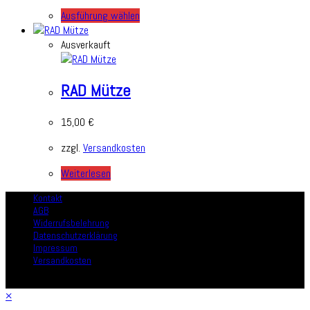
Ausführung wählen
Ausverkauft
RAD Mütze
15,00
€
zzgl.
Versandkosten
Weiterlesen
Kontakt
AGB
Widerrufsbelehrung
Datenschutzerklärung
Impressum
Versandkosten
Copyright - arthurkopf
×