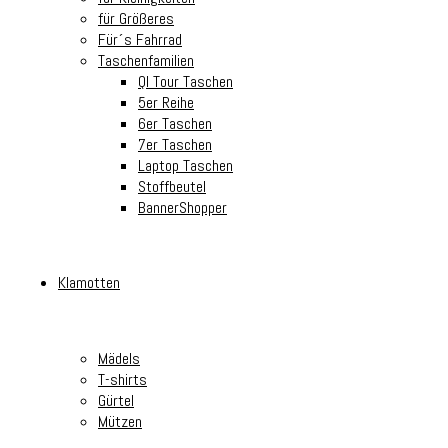
für Größeres
Für´s Fahrrad
Taschenfamilien
Ql Tour Taschen
5er Reihe
6er Taschen
7er Taschen
Laptop Taschen
Stoffbeutel
BannerShopper
Klamotten
Mädels
T-shirts
Gürtel
Mützen