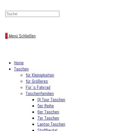
0
Menü
Schließen
Home
Taschen
für Kleinigkeiten
für Größeres
Für´s Fahrrad
Taschenfamilien
Ql Tour Taschen
5er Reihe
6er Taschen
7er Taschen
Laptop Taschen
Stoffbeutel