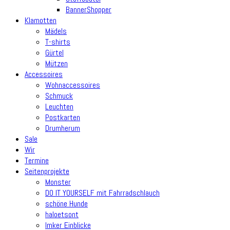
BannerShopper
Klamotten
Mädels
T-shirts
Gürtel
Mützen
Accessoires
Wohnaccessoires
Schmuck
Leuchten
Postkarten
Drumherum
Sale
Wir
Termine
Seitenprojekte
Monster
DO IT YOURSELF mit Fahrradschlauch
schöne Hunde
haloetsont
Imker Einblicke