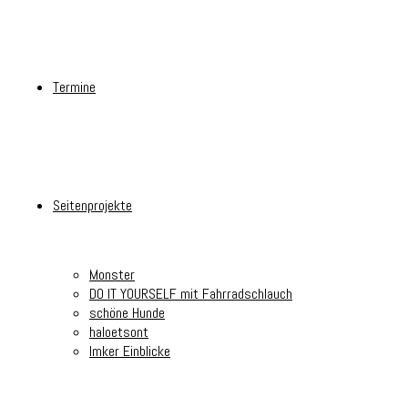
Termine
Seitenprojekte
Monster
DO IT YOURSELF mit Fahrradschlauch
schöne Hunde
haloetsont
Imker Einblicke