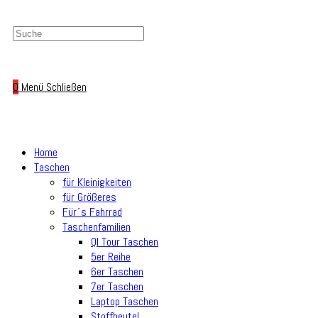
0
Menü
Schließen
Home
Taschen
für Kleinigkeiten
für Größeres
Für´s Fahrrad
Taschenfamilien
Ql Tour Taschen
5er Reihe
6er Taschen
7er Taschen
Laptop Taschen
Stoffbeutel