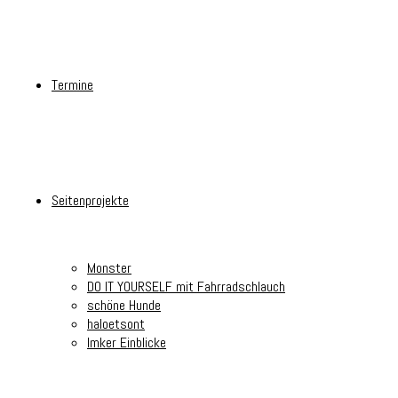
Termine
Seitenprojekte
Monster
DO IT YOURSELF mit Fahrradschlauch
schöne Hunde
haloetsont
Imker Einblicke