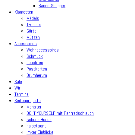
BannerShopper
Klamotten
Mädels
T-shirts
Gürtel
Mützen
Accessoires
Wohnaccessoires
Schmuck
Leuchten
Postkarten
Drumherum
Sale
Wir
Termine
Seitenprojekte
Monster
DO IT YOURSELF mit Fahrradschlauch
schöne Hunde
haloetsont
Imker Einblicke