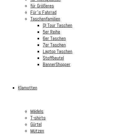
für Größeres
Für´s Fahrrad
Taschenfamilien
Ql Tour Taschen
5er Reihe
6er Taschen
7er Taschen
Laptop Taschen
Stoffbeutel
BannerShopper
Klamotten
Mädels
T-shirts
Gürtel
Mützen