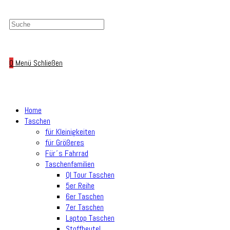
0
Menü
Schließen
Home
Taschen
für Kleinigkeiten
für Größeres
Für´s Fahrrad
Taschenfamilien
Ql Tour Taschen
5er Reihe
6er Taschen
7er Taschen
Laptop Taschen
Stoffbeutel