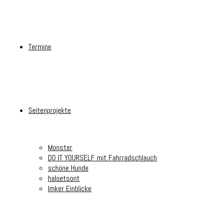
Termine
Seitenprojekte
Monster
DO IT YOURSELF mit Fahrradschlauch
schöne Hunde
haloetsont
Imker Einblicke