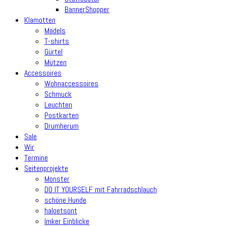
BannerShopper
Klamotten
Mädels
T-shirts
Gürtel
Mützen
Accessoires
Wohnaccessoires
Schmuck
Leuchten
Postkarten
Drumherum
Sale
Wir
Termine
Seitenprojekte
Monster
DO IT YOURSELF mit Fahrradschlauch
schöne Hunde
haloetsont
Imker Einblicke