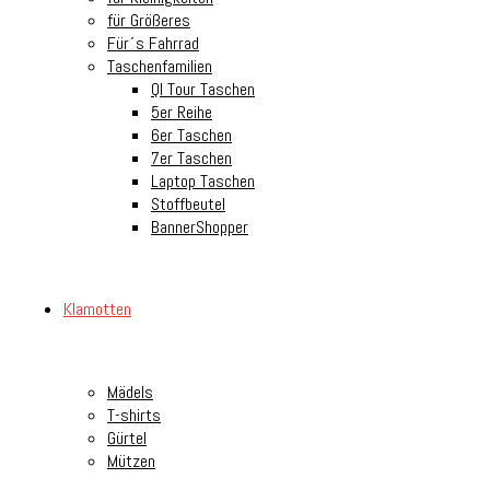
für Größeres
Für´s Fahrrad
Taschenfamilien
Ql Tour Taschen
5er Reihe
6er Taschen
7er Taschen
Laptop Taschen
Stoffbeutel
BannerShopper
Klamotten
Mädels
T-shirts
Gürtel
Mützen