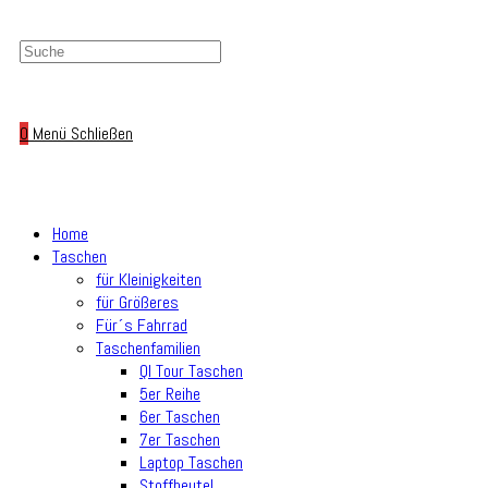
0
Menü
Schließen
Home
Taschen
für Kleinigkeiten
für Größeres
Für´s Fahrrad
Taschenfamilien
Ql Tour Taschen
5er Reihe
6er Taschen
7er Taschen
Laptop Taschen
Stoffbeutel