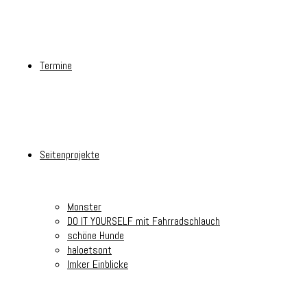
Termine
Seitenprojekte
Monster
DO IT YOURSELF mit Fahrradschlauch
schöne Hunde
haloetsont
Imker Einblicke