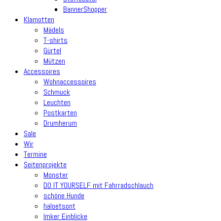
BannerShopper
Klamotten
Mädels
T-shirts
Gürtel
Mützen
Accessoires
Wohnaccessoires
Schmuck
Leuchten
Postkarten
Drumherum
Sale
Wir
Termine
Seitenprojekte
Monster
DO IT YOURSELF mit Fahrradschlauch
schöne Hunde
haloetsont
Imker Einblicke