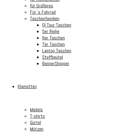
für Größeres
Für´s Fahrrad
Taschenfamilien
Ql Tour Taschen
5er Reihe
6er Taschen
7er Taschen
Laptop Taschen
Stoffbeutel
BannerShopper
Klamotten
Mädels
T-shirts
Gürtel
Mützen